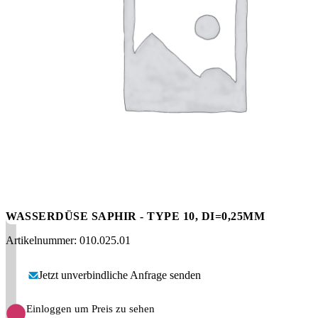
Messen
HT Plus
Videos / Downloads
Hochdruckpumpen
WASSERDÜSE SAPHIR - TYPE 10, DI=0,25MM
Artikelnummer: 010.025.01
Jetzt unverbindliche Anfrage senden
Einloggen um Preis zu sehen