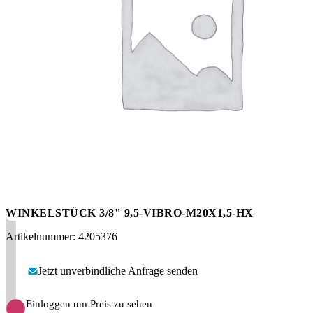
Messen
HT Plus
Videos / Downloads
Hochdruckpumpen
WINKELSTÜCK 3/8" 9,5-VIBRO-M20X1,5-HX
Artikelnummer: 4205376
Jetzt unverbindliche Anfrage senden
Einloggen um Preis zu sehen