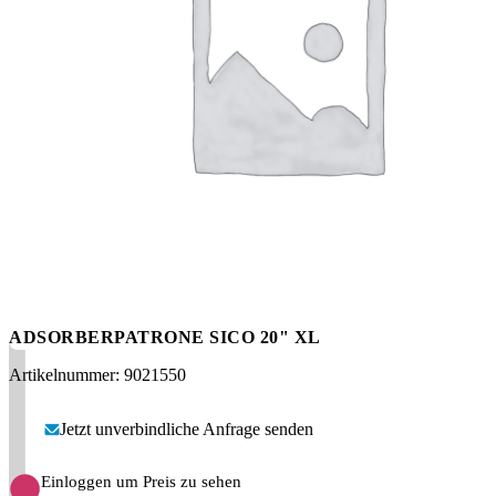
Messen
HT Plus
Videos / Downloads
Hochdruckpumpen
ADSORBERPATRONE SICO 20" XL
Artikelnummer: 9021550
Jetzt unverbindliche Anfrage senden
Einloggen um Preis zu sehen