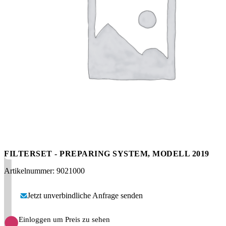
Messen
HT Plus
Videos / Downloads
Hochdruckpumpen
FILTERSET - PREPARING SYSTEM, MODELL 2019
Artikelnummer: 9021000
Jetzt unverbindliche Anfrage senden
Einloggen um Preis zu sehen