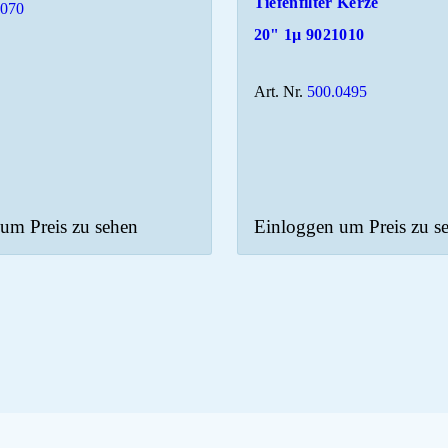
Tiefenfilter Kerze
1070
20" 1µ 9021010
Art. Nr.
500.0495
um Preis zu sehen
Einloggen um Preis zu s