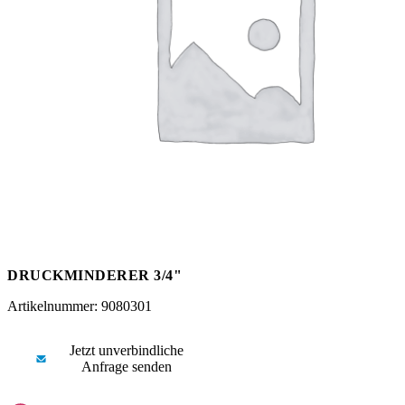
Messen
HT Plus
Videos / Downloads
Hochdruckpumpen
DRUCKMINDERER 3/4"
Artikelnummer: 9080301
Jetzt unverbindliche
Anfrage senden