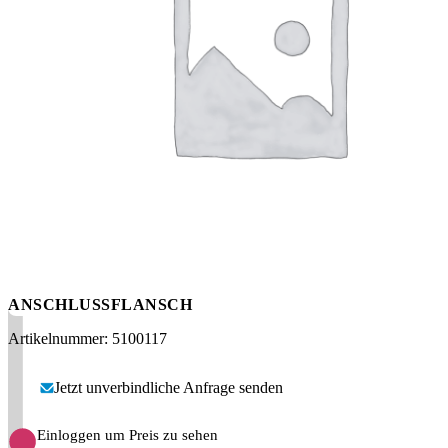
Messen
HT Plus
Videos / Downloads
Hochdruckpumpen
ANSCHLUSSFLANSCH
Artikelnummer: 5100117
Jetzt unverbindliche Anfrage senden
Einloggen um Preis zu sehen