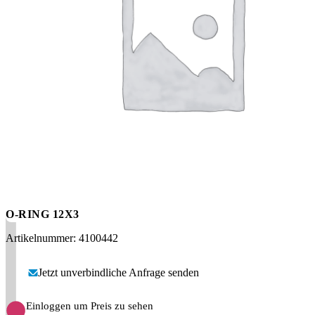
Messen
HT Plus
Videos / Downloads
Hochdruckpumpen
O-RING 12X3
Artikelnummer: 4100442
Jetzt unverbindliche Anfrage senden
Einloggen um Preis zu sehen