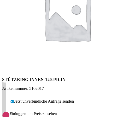
Messen
HT Plus
Videos / Downloads
Hochdruckpumpen
STÜTZRING INNEN 120-PD-IN
Artikelnummer: 5102017
Jetzt unverbindliche Anfrage senden
Einloggen um Preis zu sehen