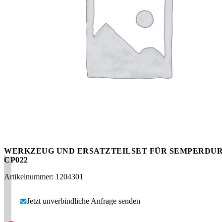
Messen
HT Plus
Videos / Downloads
Hochdruckpumpen
WERKZEUG UND ERSATZTEILSET FÜR SEMPERDUR
CP022
Artikelnummer: 1204301
Jetzt unverbindliche Anfrage senden