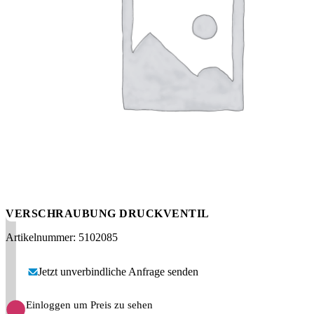
Messen
HT Plus
Videos / Downloads
Hochdruckpumpen
VERSCHRAUBUNG DRUCKVENTIL
Artikelnummer: 5102085
Jetzt unverbindliche Anfrage senden
Einloggen um Preis zu sehen