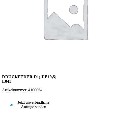
Messen
HT Plus
Videos / Downloads
Hochdruckpumpen
DRUCKFEDER D1; DE19,5;
L045
Artikelnummer: 4100064
Jetzt unverbindliche
Anfrage senden