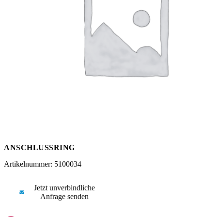
Messen
HT Plus
Videos / Downloads
Hochdruckpumpen
ANSCHLUSSRING
Artikelnummer: 5100034
Jetzt unverbindliche
Anfrage senden