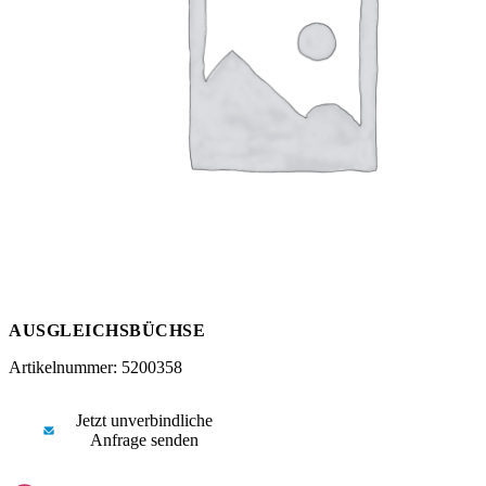
Messen
HT Plus
Videos / Downloads
Hochdruckpumpen
AUSGLEICHSBÜCHSE
Artikelnummer: 5200358
Jetzt unverbindliche
Anfrage senden