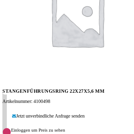
Messen
HT Plus
Videos / Downloads
Hochdruckpumpen
STANGENFÜHRUNGSRING 22X27X5,6 MM
Artikelnummer: 4100498
Jetzt unverbindliche Anfrage senden
Einloggen um Preis zu sehen