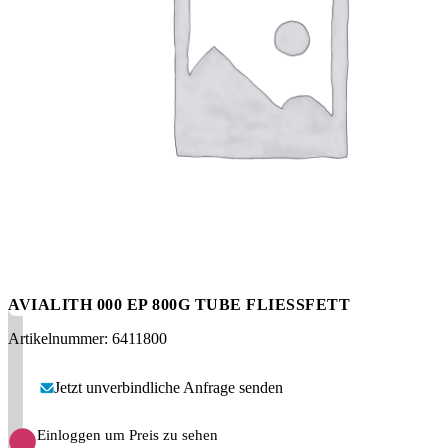
Messen
HT Plus
Videos / Downloads
Hochdruckpumpen
AVIALITH 000 EP 800G TUBE FLIESSFETT
Artikelnummer: 6411800
Jetzt unverbindliche Anfrage senden
Einloggen um Preis zu sehen