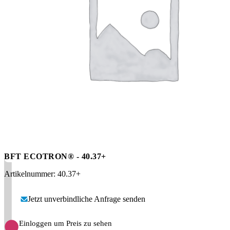
Messen
HT Plus
Videos / Downloads
Hochdruckpumpen
BFT ECOTRON® - 40.37+
Artikelnummer: 40.37+
Jetzt unverbindliche Anfrage senden
Einloggen um Preis zu sehen