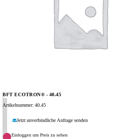
Messen
HT Plus
Videos / Downloads
Hochdruckpumpen
BFT ECOTRON® - 40.45
Artikelnummer: 40.45
Jetzt unverbindliche Anfrage senden
Einloggen um Preis zu sehen