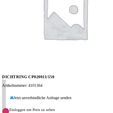
Messen
HT Plus
Videos / Downloads
Hochdruckpumpen
DICHTRING CP020011/150
Artikelnummer: 4101364
Jetzt unverbindliche Anfrage senden
Einloggen um Preis zu sehen