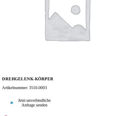
Messen
HT Plus
Videos / Downloads
Hochdruckpumpen
DREHGELENK-KÖRPER
Artikelnummer: 3510-0003
Jetzt unverbindliche
Anfrage senden