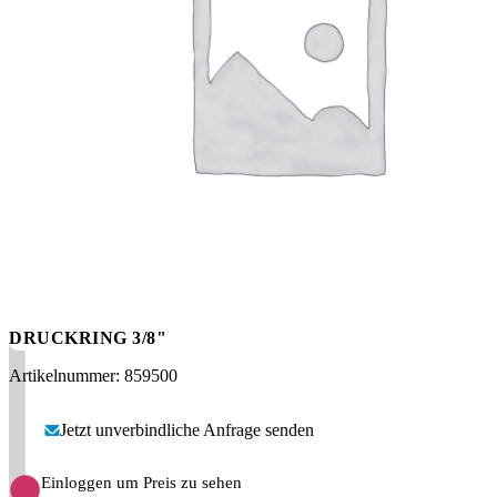
Messen
HT Plus
Videos / Downloads
Hochdruckpumpen
DRUCKRING 3/8"
Artikelnummer: 859500
Jetzt unverbindliche Anfrage senden
Einloggen um Preis zu sehen