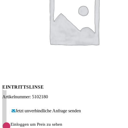
Messen
HT Plus
Videos / Downloads
Hochdruckpumpen
EINTRITTSLINSE
Artikelnummer: 5102180
Jetzt unverbindliche Anfrage senden
Einloggen um Preis zu sehen