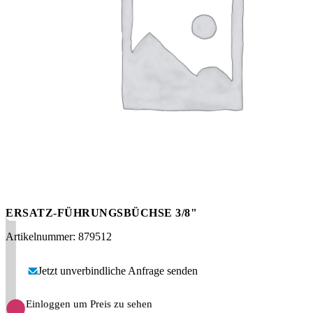
Messen
HT Plus
Videos / Downloads
Hochdruckpumpen
ERSATZ-FÜHRUNGSBÜCHSE 3/8"
Artikelnummer: 879512
Jetzt unverbindliche Anfrage senden
Einloggen um Preis zu sehen