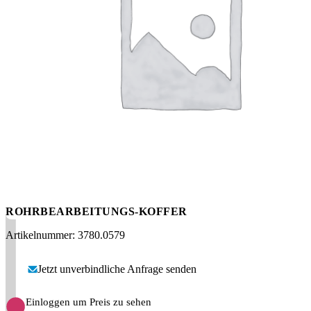
Messen
HT Plus
Videos / Downloads
Hochdruckpumpen
ROHRBEARBEITUNGS-KOFFER
Artikelnummer: 3780.0579
Jetzt unverbindliche Anfrage senden
Einloggen um Preis zu sehen