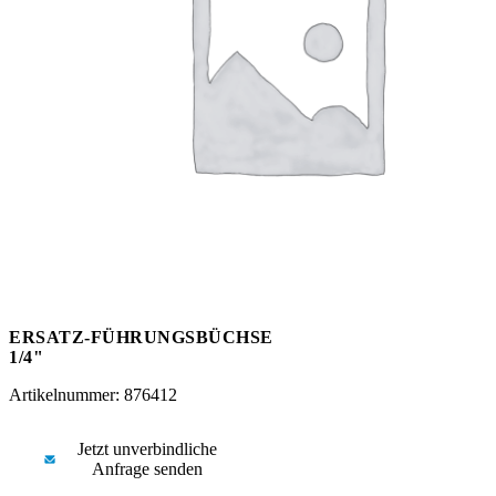
Messen
HT Plus
Videos / Downloads
Hochdruckpumpen
ERSATZ-FÜHRUNGSBÜCHSE
1/4"
Artikelnummer: 876412
Jetzt unverbindliche
Anfrage senden