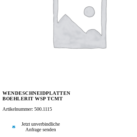
Messen
HT Plus
Videos / Downloads
Hochdruckpumpen
WENDESCHNEIDPLATTEN
BOEHLERIT WSP TCMT
Artikelnummer: 500.1115
Jetzt unverbindliche
Anfrage senden