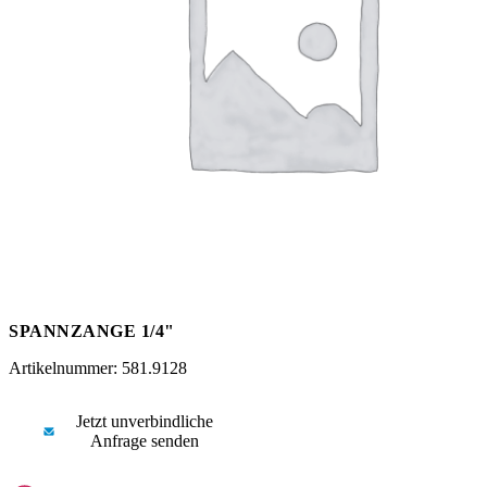
Messen
HT Plus
Videos / Downloads
Hochdruckpumpen
SPANNZANGE 1/4"
Artikelnummer: 581.9128
Jetzt unverbindliche
Anfrage senden