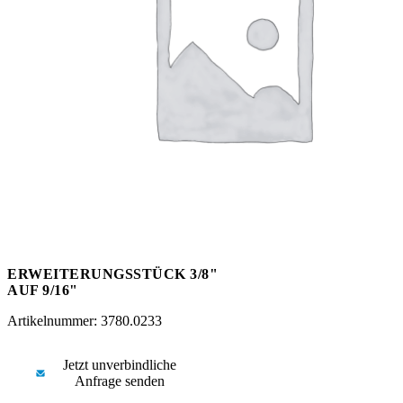
Messen
HT Plus
Videos / Downloads
Hochdruckpumpen
ERWEITERUNGSSTÜCK 3/8"
AUF 9/16"
Artikelnummer: 3780.0233
Jetzt unverbindliche
Anfrage senden