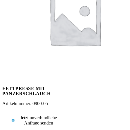
Messen
HT Plus
Videos / Downloads
Hochdruckpumpen
FETTPRESSE MIT
PANZERSCHLAUCH
Artikelnummer: 0900-05
Jetzt unverbindliche
Anfrage senden