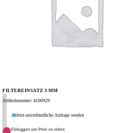
Messen
HT Plus
Videos / Downloads
Hochdruckpumpen
FILTEREINSATZ 3 ΜM
Artikelnummer: 4100929
Jetzt unverbindliche Anfrage senden
Einloggen um Preis zu sehen