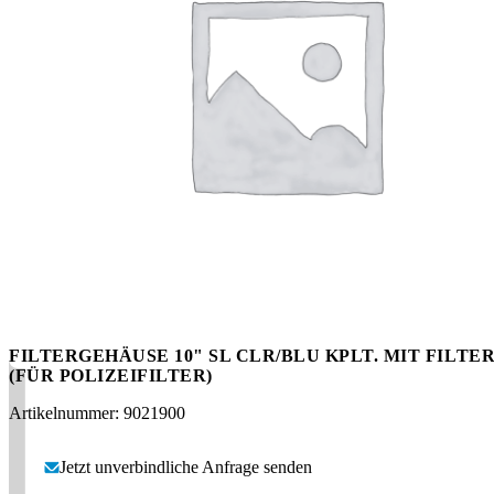
Messen
HT Plus
Videos / Downloads
Hochdruckpumpen
FILTERGEHÄUSE 10" SL CLR/BLU KPLT. MIT FILTE
(FÜR POLIZEIFILTER)
Artikelnummer: 9021900
Jetzt unverbindliche Anfrage senden