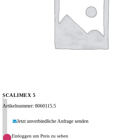
Messen
HT Plus
Videos / Downloads
Hochdruckpumpen
SCALIMEX 5
Artikelnummer: 8060115.5
Jetzt unverbindliche Anfrage senden
Einloggen um Preis zu sehen