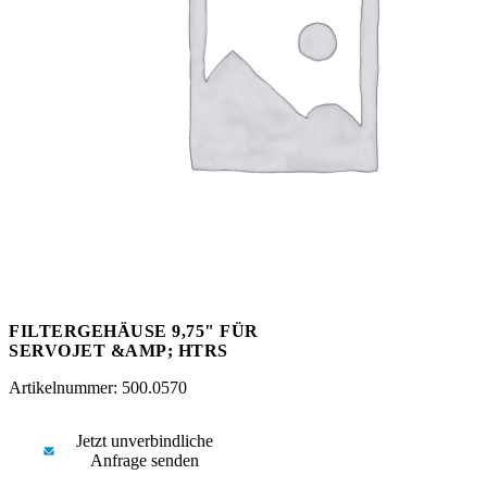
Messen
HT Plus
Videos / Downloads
Hochdruckpumpen
FILTERGEHÄUSE 9,75" FÜR
SERVOJET &AMP; HTRS
Artikelnummer: 500.0570
Jetzt unverbindliche
Anfrage senden