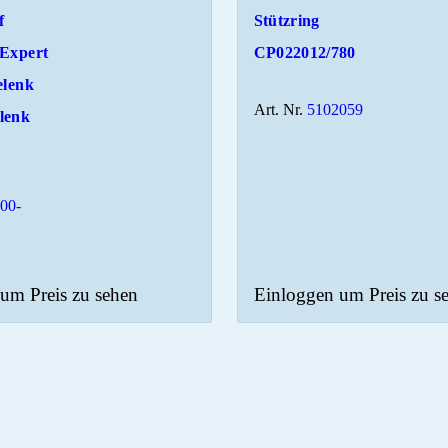
f
Stützring
 Expert
CP022012/780
elenk
Art. Nr.
5102059
lenk
00-
um Preis zu sehen
Einloggen um Preis zu s