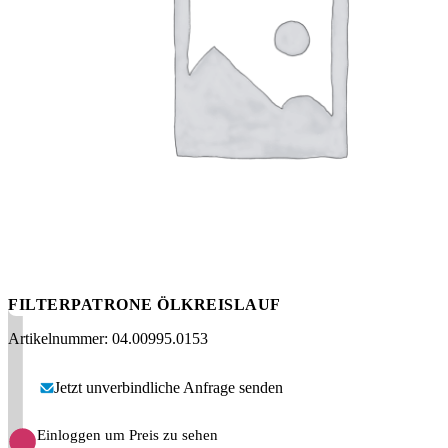
Messen
HT Plus
Videos / Downloads
Hochdruckpumpen
FILTERPATRONE ÖLKREISLAUF
Artikelnummer: 04.00995.0153
Jetzt unverbindliche Anfrage senden
Einloggen um Preis zu sehen