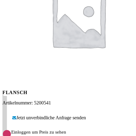
Messen
HT Plus
Videos / Downloads
Hochdruckpumpen
FLANSCH
Artikelnummer: 5200541
Jetzt unverbindliche Anfrage senden
Einloggen um Preis zu sehen