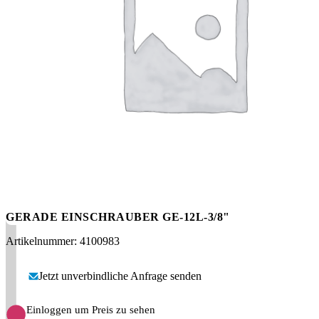
Messen
HT Plus
Videos / Downloads
Hochdruckpumpen
GERADE EINSCHRAUBER GE-12L-3/8"
Artikelnummer: 4100983
Jetzt unverbindliche Anfrage senden
Einloggen um Preis zu sehen