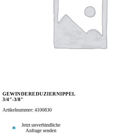
Messen
HT Plus
Videos / Downloads
Hochdruckpumpen
GEWINDEREDUZIERNIPPEL
3/4"-3/8"
Artikelnummer: 4100830
Jetzt unverbindliche
Anfrage senden