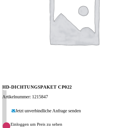
Messen
HT Plus
Videos / Downloads
Hochdruckpumpen
HD-DICHTUNGSPAKET CP022
Artikelnummer: 1215847
Jetzt unverbindliche Anfrage senden
Einloggen um Preis zu sehen