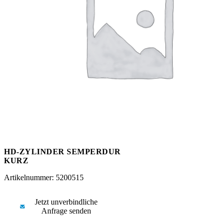
Messen
HT Plus
Videos / Downloads
Hochdruckpumpen
HD-ZYLINDER SEMPERDUR
KURZ
Artikelnummer: 5200515
Jetzt unverbindliche
Anfrage senden