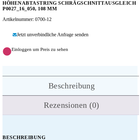
Messen
HT Plus
HÖHENABTASTRING SCHRÄGSCHNITTAUSGLEICH
P0027_16_050, 108 MM
Videos / Downloads
Hochdruckpumpen
Artikelnummer: 0700-12
Jetzt unverbindliche Anfrage senden
Einloggen um Preis zu sehen
Beschreibung
Rezensionen (0)
BESCHREIBUNG