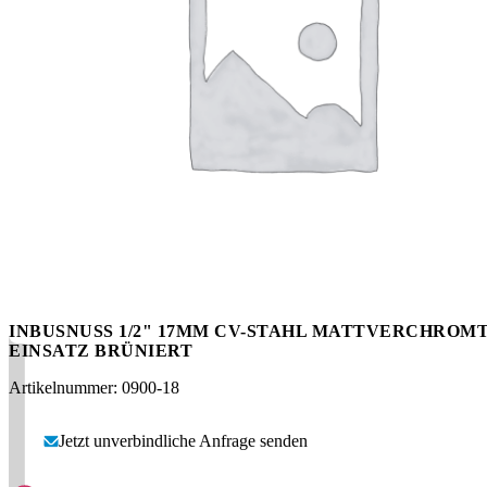
Messen
HT Plus
Videos / Downloads
Hochdruckpumpen
INBUSNUSS 1/2" 17MM CV-STAHL MATTVERCHROMT
EINSATZ BRÜNIERT
Artikelnummer: 0900-18
Jetzt unverbindliche Anfrage senden