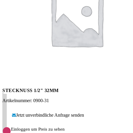
Messen
HT Plus
Videos / Downloads
Hochdruckpumpen
STECKNUSS 1/2" 32MM
Artikelnummer: 0900-31
Jetzt unverbindliche Anfrage senden
Einloggen um Preis zu sehen