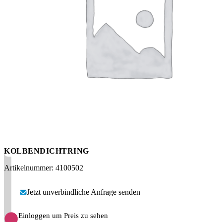
Messen
HT Plus
Videos / Downloads
Hochdruckpumpen
KOLBENDICHTRING
Artikelnummer: 4100502
Jetzt unverbindliche Anfrage senden
Einloggen um Preis zu sehen