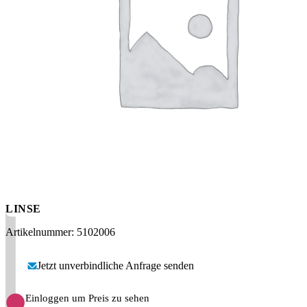
Messen
HT Plus
Videos / Downloads
Hochdruckpumpen
LINSE
Artikelnummer: 5102006
Jetzt unverbindliche Anfrage senden
Einloggen um Preis zu sehen