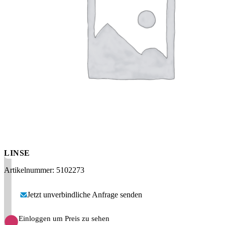
Messen
HT Plus
Videos / Downloads
Hochdruckpumpen
LINSE
Artikelnummer: 5102273
Jetzt unverbindliche Anfrage senden
Einloggen um Preis zu sehen