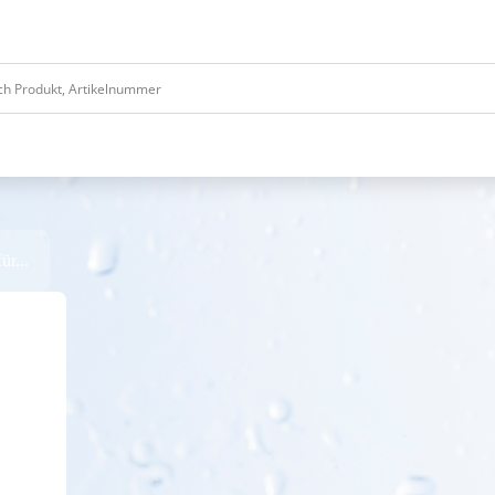
ür...