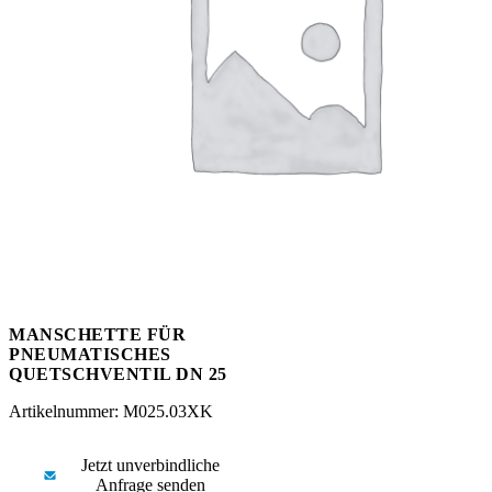
Messen
HT Plus
Videos / Downloads
Hochdruckpumpen
MANSCHETTE FÜR
PNEUMATISCHES
QUETSCHVENTIL DN 25
Artikelnummer: M025.03XK
Jetzt unverbindliche
Anfrage senden