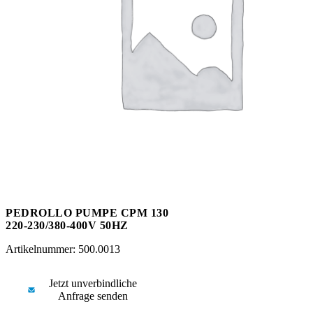
Messen
HT Plus
Videos / Downloads
Hochdruckpumpen
PEDROLLO PUMPE CPM 130
220-230/380-400V 50HZ
Artikelnummer: 500.0013
Jetzt unverbindliche
Anfrage senden