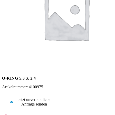
Messen
HT Plus
Videos / Downloads
Hochdruckpumpen
O-RING 5,3 X 2,4
Artikelnummer: 4100975
Jetzt unverbindliche
Anfrage senden