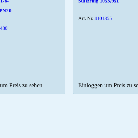
1-6-
Stützring 10x5,9x1
-PN20
Art. Nr.
4101355
1480
um Preis zu sehen
Einloggen um Preis zu s