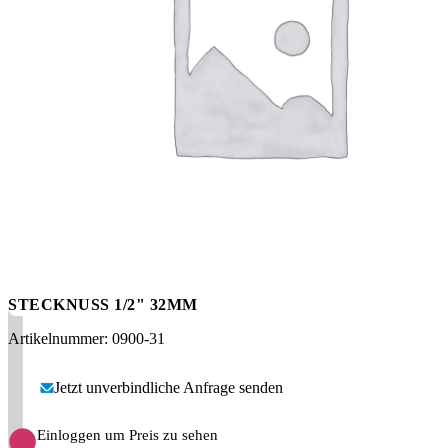
Messen
HT Plus
Videos / Downloads
Hochdruckpumpen
STECKNUSS 1/2" 32MM
Artikelnummer: 0900-31
Jetzt unverbindliche Anfrage senden
Einloggen um Preis zu sehen