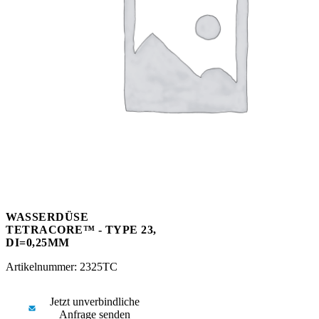
Messen
HT Plus
Videos / Downloads
Hochdruckpumpen
WASSERDÜSE
TETRACORE™ - TYPE 23,
DI=0,25MM
Artikelnummer: 2325TC
Jetzt unverbindliche
Anfrage senden