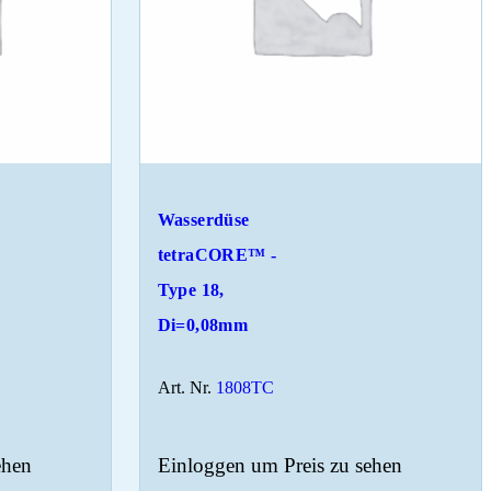
Wasserdüse
tetraCORE™ -
Type 18,
Di=0,08mm
Art. Nr.
1808TC
ehen
Einloggen um Preis zu sehen