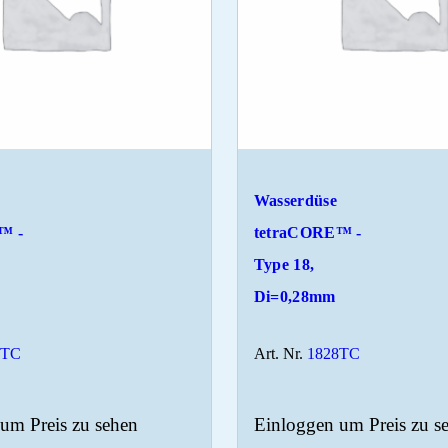
Wasserdüse
™ -
tetraCORE™ -
Type 18,
Di=0,28mm
0TC
Art. Nr.
1828TC
um Preis zu sehen
Einloggen um Preis zu s