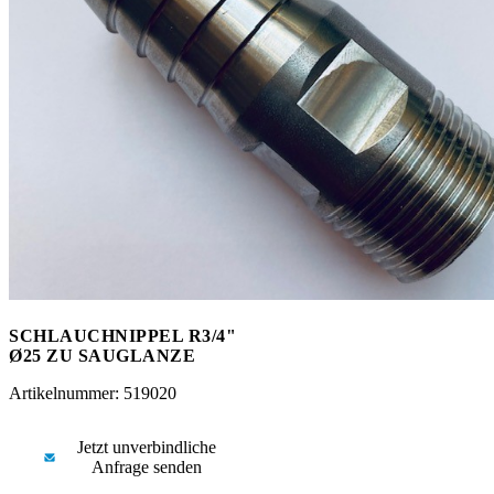
Messen
HT Plus
Videos / Downloads
Hochdruckpumpen
SCHLAUCHNIPPEL R3/4"
Ø25 ZU SAUGLANZE
Artikelnummer: 519020
Jetzt unverbindliche
Anfrage senden